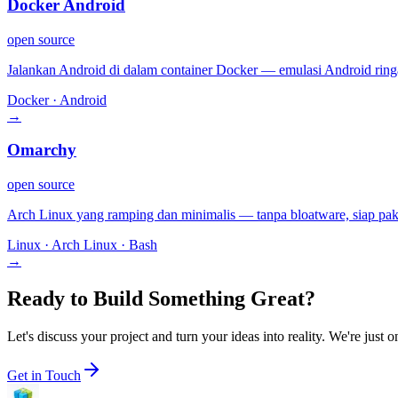
Docker Android
open source
Jalankan Android di dalam container Docker — emulasi Android rin
Docker · Android
→
Omarchy
open source
Arch Linux yang ramping dan minimalis — tanpa bloatware, siap pakai
Linux · Arch Linux · Bash
→
Ready to Build Something Great?
Let's discuss your project and turn your ideas into reality. We're just
Get in Touch