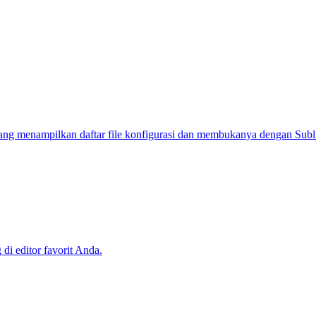
ng menampilkan daftar file konfigurasi dan membukanya dengan Subl
i editor favorit Anda.