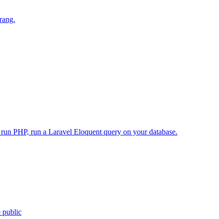
rang.
, run PHP, run a Laravel Eloquent query on your database.
e public