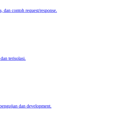
 dan contoh request/response.
an terisolasi.
pengujian dan development.