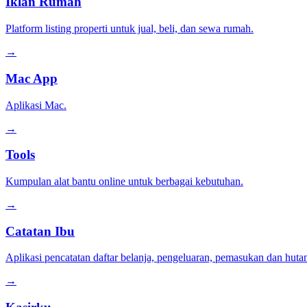
Iklan Rumah
Platform listing properti untuk jual, beli, dan sewa rumah.
→
Mac App
Aplikasi Mac.
→
Tools
Kumpulan alat bantu online untuk berbagai kebutuhan.
→
Catatan Ibu
Aplikasi pencatatan daftar belanja, pengeluaran, pemasukan dan huta
→