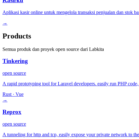
Kasirku
Aplikasi kasir online untuk mengelola transaksi penjualan dan stok ba
→
Products
Semua produk dan proyek open source dari Labkita
Tinkering
open source
A rapid prototyping tool for Laravel developers. easily run PHP code
Rust · Vue
→
Reprox
open source
A tunneling for http and tcp, easily expose your private network to th