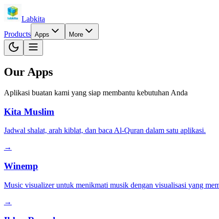
Labkita
Products
Apps
More
Our Apps
Aplikasi buatan kami yang siap membantu kebutuhan Anda
Kita Muslim
Jadwal shalat, arah kiblat, dan baca Al-Quran dalam satu aplikasi.
→
Winemp
Music visualizer untuk menikmati musik dengan visualisasi yang me
→