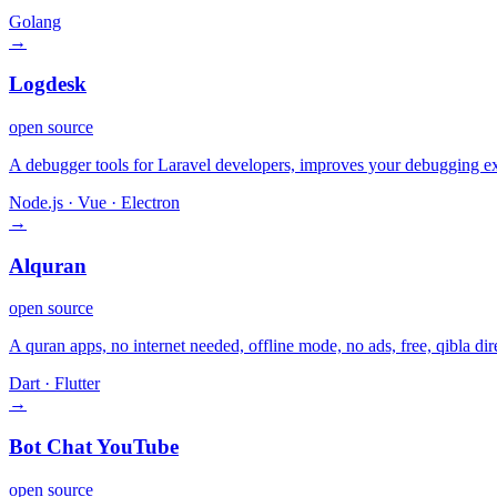
Golang
→
Logdesk
open source
A debugger tools for Laravel developers, improves your debugging exp
Node.js · Vue · Electron
→
Alquran
open source
A quran apps, no internet needed, offline mode, no ads, free, qibla dir
Dart · Flutter
→
Bot Chat YouTube
open source